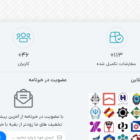
46+
113+
سفارشات تکمیل شده
کاربران
لاین
عضویت در خبرنامه
با عضویت در خبرنامه از آخرین پیش
تخفیف های ما زودتر از بقیه با خب
ث