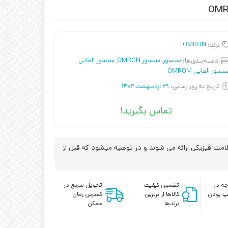
برند:
OMRON
دسته‌بندی‌ها:
سنسور
,
سنسور OMRON
,
سنسور القایی
,
نسور القایی OMROM
تاریخ به روز رسانی:
31 اردیبهشت 1402
تماس بگیرید!
مت فیزیکی ارائه می شوند و در توصیه میشود که قبل از
ه در
تضمین کیفیت
تحویل سریع در
پ بودن
کالاها از برترین
کمترین زمان
برندها
ممکن