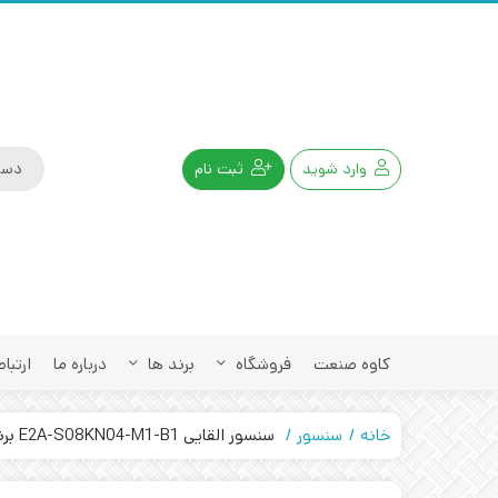
وارد شوید
ثبت نام
کاوه صنعت
فروشگاه
برند ها
درباره ما
ارتباط
خانه
سنسور
سنسور القایی E2A-S08KN04-M1-B1 برند OMRON