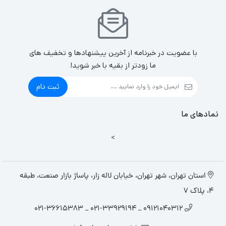
با عضویت در خبرنامه از آخرین پیشنهادها و تخفیف های
ما زودتر از بقیه با خبر شوید!
ثبت نام
نمادهای ما
>
استان تهران، شهر تهران، خیابان لاله زار، پاساژ بازار صنعت، طبقه
4، پلاک 7
09121040312 _ 021-33929194 _ 021-36615383