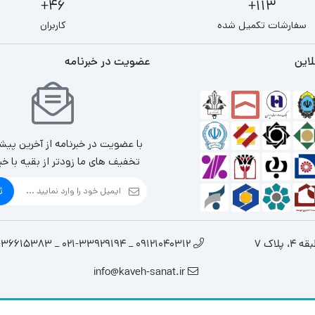
46+
113+
سفارشات تکمیل شده
کاربران
لاین
عضویت در خبرنامه
با عضویت در خبرنامه از آخرین پیش
تخفیف های ما زودتر از بقیه با خب
ث
لاک 7
09121040312 _ 021-33929194 _ 021-36615383
info@kaveh-sanat.ir