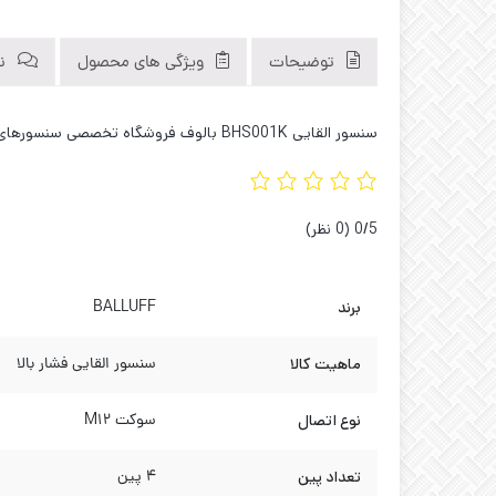
توضیحات
ویژگی های محصول
نظ
سنسور القایی BHS001K بالوف فروشگاه تخصصی سنسورهای اروپایی و ابزار دقیق بازار صنعت طبقه چهارم 09121040312 02133929194 02136615383
‫0/5
‫(0 نظر)
برند
BALLUFF
ماهیت کالا
سنسور القایی فشار بالا
نوع اتصال
سوکت M12
تعداد پین
4 پین