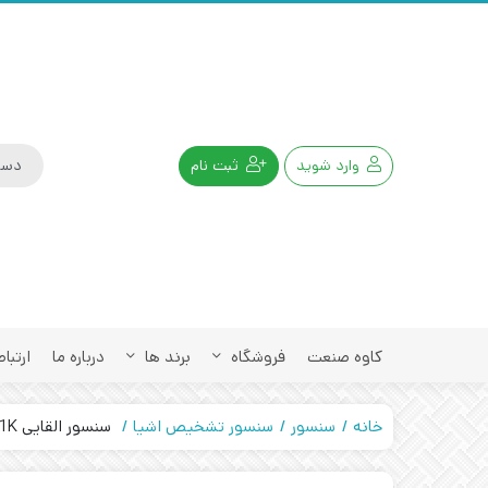
وارد شوید
ثبت نام
کاوه صنعت
فروشگاه
برند ها
درباره ما
ارتباط
خانه
سنسور
سنسور تشخیص اشیا
سنسور القایی BHS001K بالوف