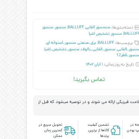
دسته‌بندی‌ها:
سنسسور القایی BALLUFF
,
سنسور
,
سنسور
BALLUF
,
سنسور تشخیص اشیا
برچسب‌ها:
BALLUFF
,
برق_صنعتی
,
سنسور_استوانه ای
,
نسور_القایی
,
سنسور_القایی_بالوف
,
سنسور_تشخیص_اشیا
,
نسور_قطر12
تاریخ به روز رسانی:
1 آبان 1402
تماس بگیرید!
مت فیزیکی ارائه می شوند و در توصیه میشود که قبل از
ه در
تضمین کیفیت
تحویل سریع در
پ بودن
کالاها از برترین
کمترین زمان
برندها
ممکن