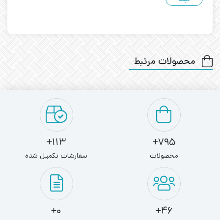
محصولات مرتبط
113+
795+
محصولات
سفارشات تکمیل شده
0+
46+