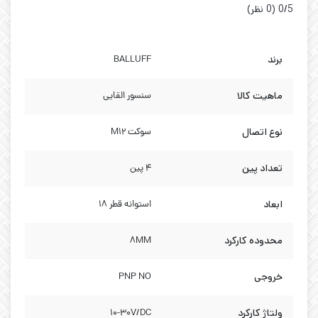
‫0/5
‫(0 نظر)
برند
BALLUFF
ماهیت کالا
سنسور القایی
نوع اتصال
سوکت M12
تعداد پین
4 پین
ابعاد
استوانه قطر 18
محدوده کارکرد
8MM
خروجی
PNP NO
ولتاژ کارکرد
10-30V/DC