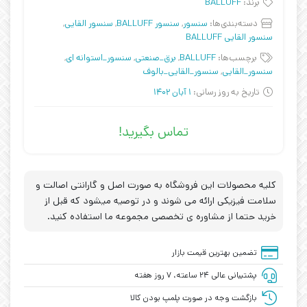
برند:
BALLUFF
دسته‌بندی‌ها:
سنسور
,
سنسور BALLUFF
,
سنسور القایی
,
سنسور القایی BALLUFF
برچسب‌ها:
BALLUFF
,
برق_صنعتی
,
سنسور_استوانه ای
,
سنسور_القایی
,
سنسور_القایی_بالوف
تاریخ به روز رسانی:
1 آبان 1402
تماس بگیرید!
کلیه محصولات این فروشگاه به صورت اصل و گارانتی اصالت و
سلامت فیزیکی ارائه می شوند و در توصیه میشود که قبل از
خرید حتما از مشاوره ی تخصصی مجموعه ما استفاده کنید.
تضمین بهترین قیمت بازار
پشتیبانی عالی ۲۴ ساعته، ۷ روز هفته
بازگشت وجه در صورت پلمپ بودن کالا