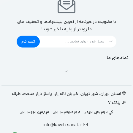
با عضویت در خبرنامه از آخرین پیشنهادها و تخفیف های
ما زودتر از بقیه با خبر شوید!
ثبت نام
نمادهای ما
>
استان تهران، شهر تهران، خیابان لاله زار، پاساژ بازار صنعت، طبقه
4، پلاک 7
09121040312 _ 021-33929194 _ 021-36615383
info@kaveh-sanat.ir