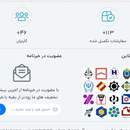
46+
113+
سفارشات تکمیل شده
کاربران
لاین
عضویت در خبرنامه
با عضویت در خبرنامه از آخرین پیش
تخفیف های ما زودتر از بقیه با خب
ث