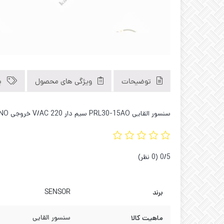
توضیحات
ویژگی های محصول
ب
سنسور القایی PRL30-15AO سیم دار 220 V/AC خروجی NO قطر 30 فاصله دید 15 میلیمتر 2 سیم فروشگاه کاوه صنعت 09121040312 02133929194
‫0/5
‫(0 نظر)
برند
SENSOR
ماهیت کالا
سنسور القایی