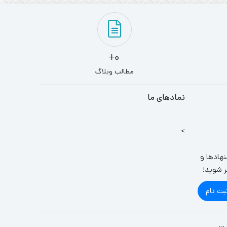
0+
مطالب وبلاگ
نمادهای ما
>
نهادها و
ر شوید!
بت نام