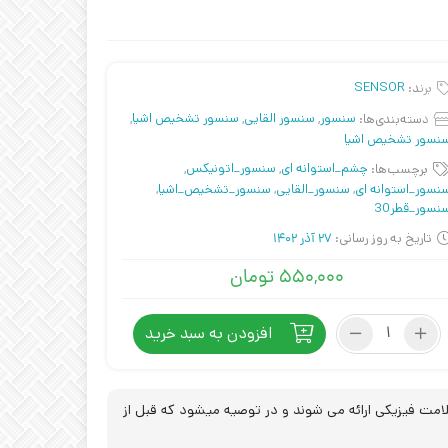
برند:
SENSOR
دسته‌بندی‌ها:
سنسور
,
سنسور القایی
,
سنسور تشخیص اشیا
,
نسور تشخیص اشیا
برچسب‌ها:
چشم_استوانه ای
,
سنسور_اتونیکس
,
نسور_استوانه ای
,
سنسور_القایی
,
سنسور_تشخیص_اشیا
,
نسور_قطر30
تاریخ به روز رسانی:
27 آذر 1402
۵۵۰,۰۰۰
تومان
سنسور
افزودن به سبد خرید
القایی
220
ولت
قطر
مت فیزیکی ارائه می شوند و در توصیه میشود که قبل از
30