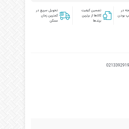
PRL30-
15AO
ه در
تضمین کیفیت
تحویل سریع در
عدد
پ بودن
کالاها از برترین
کمترین زمان
برندها
ممکن