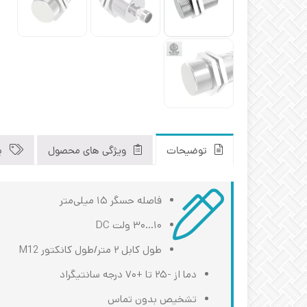
توضیحات
ویژگی های محصول
ب
فاصله حسگر ۱۵ میلی‌متر
۱۰…۳۰ ولت DC
طول کابل ۲ متر/طول کانکتور M12
دما از -۲۵ تا +۷۰ درجه سانتیگراد
تشخیص بدون تماس