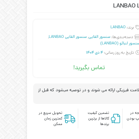
برند:
LANBAO
دسته‌بندی‌ها:
سنسور القایی
,
سنسور القایی LANBAO
,
نسور لنبائو (LANBAO)
تاریخ به روز رسانی:
4 دی 1404
تماس بگیرید!
مت فیزیکی ارائه می شوند و در توصیه میشود که قبل از
ه در
تضمین کیفیت
تحویل سریع در
پ بودن
کالاها از برترین
کمترین زمان
برندها
ممکن