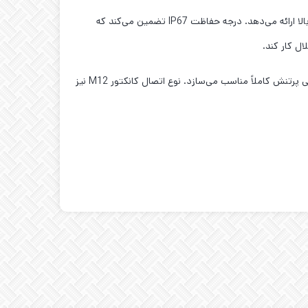
سنسور با محدوده هیسترزیس ۱ تا ۲۰ درصد و فرکانس سوئیچینگ ۳۰۰ هرتز و ۱۵۰ هرتز، عملکردی دقیق و قابل اعتماد در کاربردهای سرعت‌بالا ارائه می‌دهد. درجه حفاظت IP67 تضمین می‌کند که
تحمل ولتاژ ۱۰۰۰ ولت AC، مقاومت عایقی بیش از 50MΩ و مقاومت در برابر لرزش در بازه ۱۰ تا ۵۰ هرتز، این سنسور را برای محیط‌های صنعتی پرتنش کاملاً مناسب می‌سازد. نوع اتصال کانکتور M12 نیز