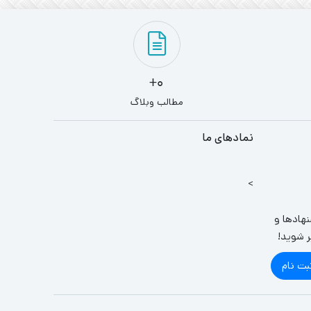
0+
مطالب وبلاگ
نمادهای ما
>
نهادها و
ر شوید!
بت نام