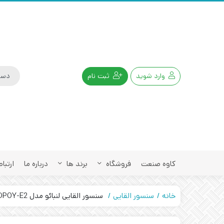
وارد شوید
ثبت نام
کاوه صنعت
فروشگاه
برند ها
درباره ما
ارتباط
خانه
سنسور القایی
سنسور القایی لنبائو مدل LANBAO LR30XBF15DPOY-E2