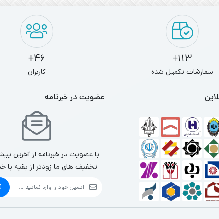
46+
113+
سفارشات تکمیل شده
کاربران
لاین
عضویت در خبرنامه
با عضویت در خبرنامه از آخرین پیش
تخفیف های ما زودتر از بقیه با خب
ث