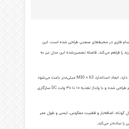
 تشخیص دقیق اجسام فلزی در محیط‌های صنعتی طراحی شده است. این
 تشخیص بیشتر دارند را فراهم می‌کند. فاصله تضمین‌شده این مدل نیز به
بدنه دستگاه از آلیاژ نیکل–مس ساخته شده که علاوه بر استحکام مکانیکی بالا، مقاومت بسیار خوبی در برابر خوردگی و شرایط سخت محیطی دارد. ابعاد استاندارد M30 × 63 میلی‌متر باعث می‌شود
نصب این سنسور در ماشین‌آلات صنعتی، خطوط تولید و تجهیزات اتوماسیون به‌سادگی انجام شود. خروجی سنسور به‌صورت NO و غیرمستقیم طراحی شده و با ولتاژ تغذیه ۱۰ تا ۳۰ ولت DC سازگاری
 شامل اتصال کوتاه، اضافه‌بار و قطبیت معکوس، ایمنی و طول عمر
را ساده‌تر می‌کند.