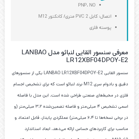
PNP، NO
اتصال: کابل PVC 2 متری/ کانکتور M12
پوسته فلزی
معرفی سنسور القایی لنبائو مدل LANBAO
LR12XBF04DPOY-E2
سنسور القایی LANBAO LR12XBF04DPOY-E2 یکی از سنسورهای
دقیق و بادوام سری M12 برند لنبائو است که برای تشخیص اجسام
فلزی در محیط‌های صنعتی طراحی شده است. این مدل با فاصله
اسمی تشخیص ۴ میلی‌متر و فاصله تضمین‌شده ۳.۲ میلی‌متر (و
در برخی نسخه‌ها تا ۶.۴ میلی‌متر) عملکردی پایدار، قابل اعتماد و
مناسب برای کاربردهای حساس ارائه می‌دهد. ابعاد استاندارد