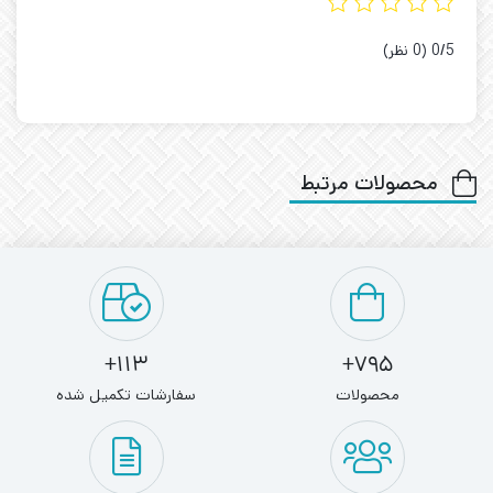
‫0/5
‫(0 نظر)
محصولات مرتبط
113+
795+
محصولات
سفارشات تکمیل شده