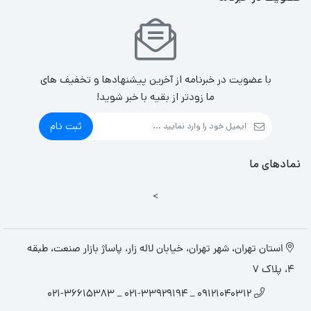
با عضویت در خبرنامه از آخرین پیشنهادها و تخفیف های
ما زودتر از بقیه با خبر شوید!
ثبت نام
نمادهای ما
>
استان تهران، شهر تهران، خیابان لاله زار، پاساژ بازار صنعت، طبقه
4، پلاک 7
09121040312 _ 021-33929194 _ 021-36615383