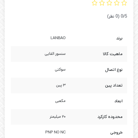
‫0/5
‫(0 نظر)
برند
LANBAO
ماهیت کالا
سنسور القایی
نوع اتصال
سوکتی
تعداد پین
3 پین
ابعاد
مکعبی
محدوده کارکرد
20 میلیمتر
خروجی
PNP NO NC