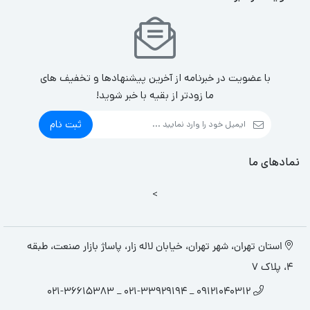
با عضویت در خبرنامه از آخرین پیشنهادها و تخفیف های
ما زودتر از بقیه با خبر شوید!
ثبت نام
نمادهای ما
>
استان تهران، شهر تهران، خیابان لاله زار، پاساژ بازار صنعت، طبقه
4، پلاک 7
09121040312 _ 021-33929194 _ 021-36615383