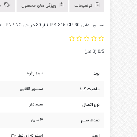
توضیحات
ویژگی های محصول
ب
سنسور القایی IPS-315-CP-30 قطر 30 خروجی PNP NC ولتاژ کارکرد 10 تا 30 V/DC سنس 15 میلیمتر سیمدار 3 سیم کاوه صنعت 09121040312 02133929194
‫0/5
‫(0 نظر)
برند
تبریز پژوه
ماهیت کالا
سنسور القایی
نوع اتصال
سیم دار
تعداد سیم
3 سیم
ابعاد
استوانه ای قطر 30