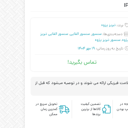
برند:
تبریز پزوه
دسته‌بندی‌ها:
سنسور
,
سنسور القایی
,
سنسور القایی تبریز
ژوه
,
سنسور تبریز پژوه
تاریخ به روز رسانی:
19 مهر 1404
تماس بگیرید!
مت فیزیکی ارائه می شوند و در توصیه میشود که قبل از
ه در
تضمین کیفیت
تحویل سریع در
پ بودن
کالاها از برترین
کمترین زمان
برندها
ممکن