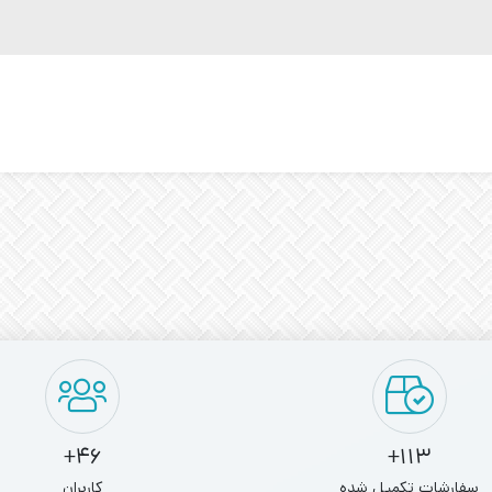
46+
113+
سفارشات تکمیل شده
کاربران