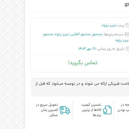
برند:
تبریز پزوه
دسته‌بندی‌ها:
سنسور
,
سنسور القایی تبریز پژوه
,
سنسور
بریز پژوه
تاریخ به روز رسانی:
19 مهر 1404
تماس بگیرید!
مت فیزیکی ارائه می شوند و در توصیه میشود که قبل از
ه در
تضمین کیفیت
تحویل سریع در
پ بودن
کالاها از برترین
کمترین زمان
برندها
ممکن