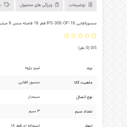
توضیحات
ویژگی های محصول
ب
سنسورالقایی IPS-308-OP-18 قطر 18 فاصله سنس 8 میلیمتر کله دار خروجی PNP NO ولتاژ 10 تا 30 V/DC فروشگاه کاوه صنعت 09121040312 02133929194
‫0/5
‫(0 نظر)
برند
تبریز پژوه
ماهیت کالا
سنسور القایی
نوع اتصال
سیمدار
تعداد سیم
3 سیم
ابعاد
استوانه ای قطر 18