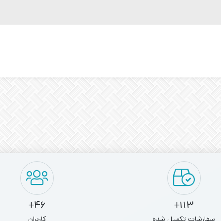
46+
113+
سفارشات تکمیل شده
کاربران