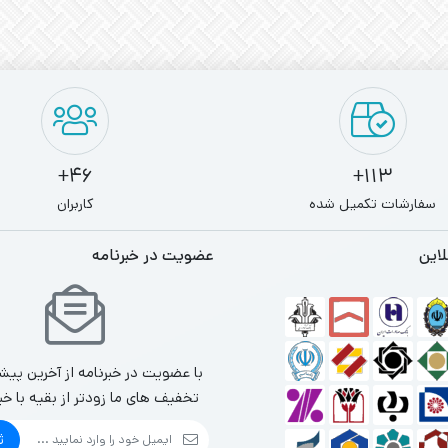
46+
113+
سفارشات تکمیل شده
کاربران
لاین
عضویت در خبرنامه
با عضویت در خبرنامه از آخرین پیش
تخفیف های ما زودتر از بقیه با خب
ث