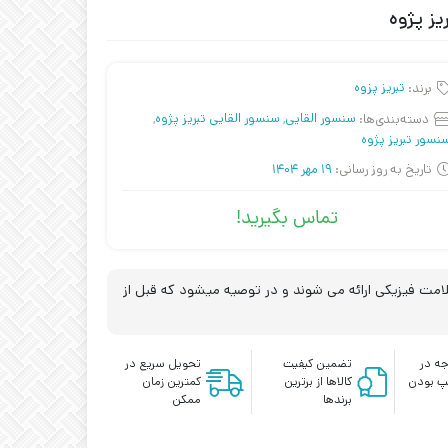
برند:
تبریز پزوه
دسته‌بندی‌ها:
سنسور القایی
,
سنسور القایی تبریز پژوه
,
نسور تبریز پژوه
تاریخ به روز رسانی:
19 مهر 1404
تماس بگیرید!
مت فیزیکی ارائه می شوند و در توصیه میشود که قبل از
ه در
تضمین کیفیت
تحویل سریع در
پ بودن
کالاها از برترین
کمترین زمان
برندها
ممکن