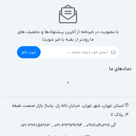
با عضویت در خبرنامه از آخرین پیشنهادها و تخفیف های
ما زودتر از بقیه با خبر شوید!
ثبت نام
نمادهای ما
>
استان تهران، شهر تهران، خیابان لاله زار، پاساژ بازار صنعت، طبقه
4، پلاک 7
09121040312 _ 021-33929194 _ 021-36615383