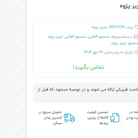
برند:
BEDOOK
،
تبریز پزوه
دسته‌بندی‌ها:
سنسور القایی
,
سنسور القایی تبریز پژوه
,
نسور تبریز پژوه
تاریخ به روز رسانی:
19 مهر 1404
تماس بگیرید!
مت فیزیکی ارائه می شوند و در توصیه میشود که قبل از
ه در
تضمین کیفیت
تحویل سریع در
پ بودن
کالاها از برترین
کمترین زمان
برندها
ممکن