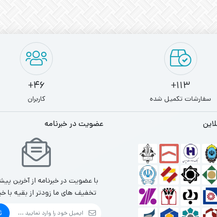
46+
113+
سفارشات تکمیل شده
کاربران
لاین
عضویت در خبرنامه
با عضویت در خبرنامه از آخرین پیش
تخفیف های ما زودتر از بقیه با خب
ث