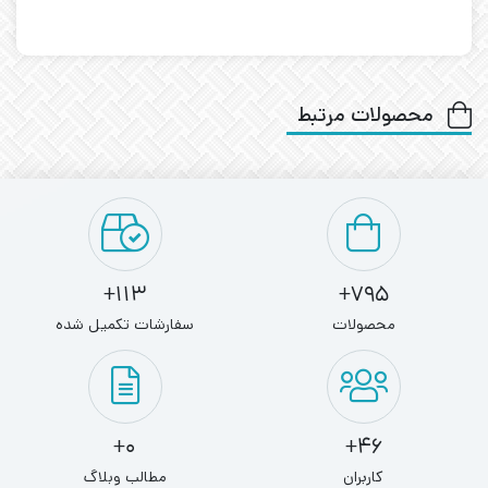
محصولات مرتبط
113+
795+
محصولات
سفارشات تکمیل شده
0+
46+
کاربران
مطالب وبلاگ