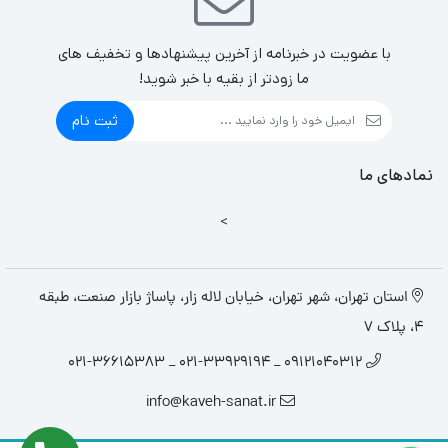
با عضویت در خبرنامه از آخرین پیشنهادها و تخفیف های
ما زودتر از بقیه با خبر شوید!
ثبت نام
نمادهای ما
>
استان تهران، شهر تهران، خیابان لاله زار، پاساژ بازار صنعت، طبقه
4، پلاک 7
09121040312 _ 021-33929194 _ 021-36615383
info@kaveh-sanat.ir