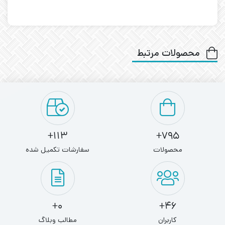
محصولات مرتبط
113+
795+
محصولات
سفارشات تکمیل شده
0+
46+
کاربران
مطالب وبلاگ