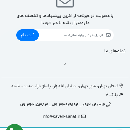
با عضویت در خبرنامه از آخرین پیشنهادها و تخفیف های
ما زودتر از بقیه با خبر شوید!
ثبت نام
نمادهای ما
>
استان تهران، شهر تهران، خیابان لاله زار، پاساژ بازار صنعت، طبقه
4، پلاک 7
09121040312 _ 021-33929194 _ 021-36615383
info@kaveh-sanat.ir