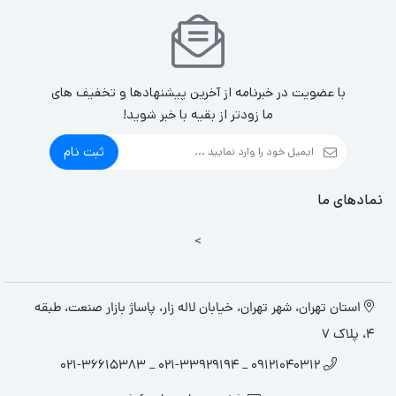
با عضویت در خبرنامه از آخرین پیشنهادها و تخفیف های
ما زودتر از بقیه با خبر شوید!
ثبت نام
نمادهای ما
>
استان تهران، شهر تهران، خیابان لاله زار، پاساژ بازار صنعت، طبقه
4، پلاک 7
09121040312 _ 021-33929194 _ 021-36615383