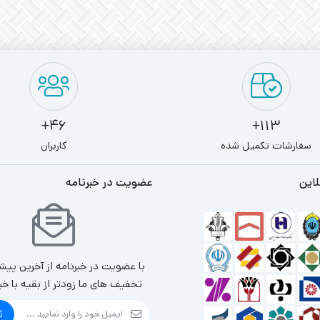
46+
113+
سفارشات تکمیل شده
کاربران
لاین
عضویت در خبرنامه
با عضویت در خبرنامه از آخرین پیش
تخفیف های ما زودتر از بقیه با خب
ث