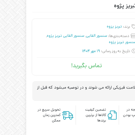
برند:
تبریز پزوه
دسته‌بندی‌ها:
سنسور القایی
,
سنسور القایی تبریز پژوه
,
نسور تبریز پژوه
تاریخ به روز رسانی:
19 مهر 1404
تماس بگیرید!
مت فیزیکی ارائه می شوند و در توصیه میشود که قبل از
ه در
تضمین کیفیت
تحویل سریع در
پ بودن
کالاها از برترین
کمترین زمان
برندها
ممکن