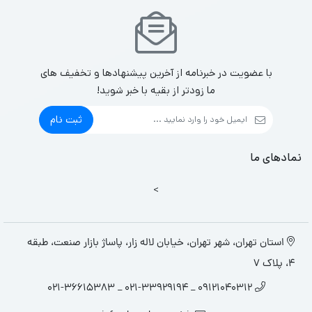
با عضویت در خبرنامه از آخرین پیشنهادها و تخفیف های
ما زودتر از بقیه با خبر شوید!
ثبت نام
نمادهای ما
>
استان تهران، شهر تهران، خیابان لاله زار، پاساژ بازار صنعت، طبقه
4، پلاک 7
09121040312 _ 021-33929194 _ 021-36615383