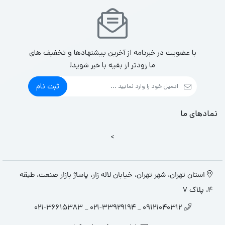
با عضویت در خبرنامه از آخرین پیشنهادها و تخفیف های
ما زودتر از بقیه با خبر شوید!
ثبت نام
نمادهای ما
>
استان تهران، شهر تهران، خیابان لاله زار، پاساژ بازار صنعت، طبقه
4، پلاک 7
09121040312 _ 021-33929194 _ 021-36615383