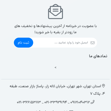
با عضویت در خبرنامه از آخرین پیشنهادها و تخفیف های
ما زودتر از بقیه با خبر شوید!
ثبت نام
نمادهای ما
>
استان تهران، شهر تهران، خیابان لاله زار، پاساژ بازار صنعت، طبقه
4، پلاک 7
09121040312 _ 021-33929194 _ 021-36615383