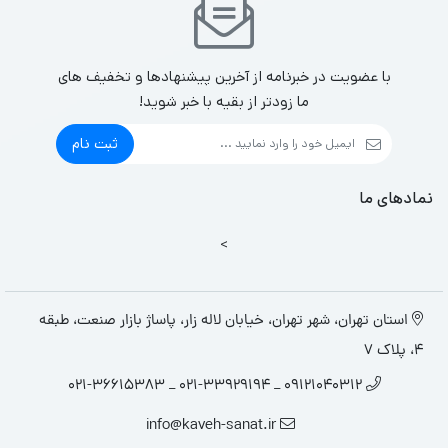
با عضویت در خبرنامه از آخرین پیشنهادها و تخفیف های
ما زودتر از بقیه با خبر شوید!
ثبت نام
نمادهای ما
>
استان تهران، شهر تهران، خیابان لاله زار، پاساژ بازار صنعت، طبقه
4، پلاک 7
09121040312 _ 021-33929194 _ 021-36615383
info@kaveh-sanat.ir