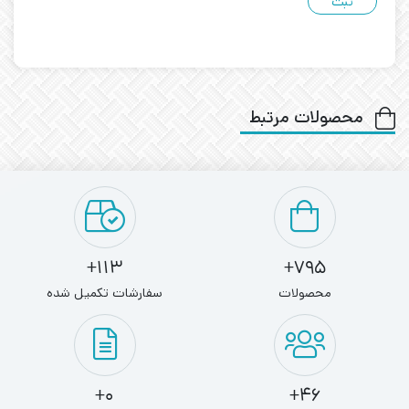
محصولات مرتبط
113+
795+
محصولات
سفارشات تکمیل شده
0+
46+