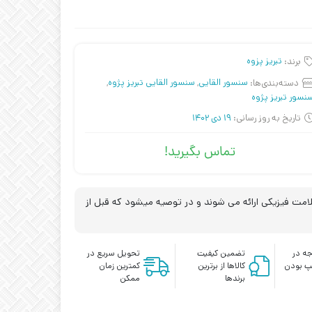
برند:
تبریز پزوه
دسته‌بندی‌ها:
سنسور القایی
,
سنسور القایی تبریز پژوه
,
نسور تبریز پژوه
تاریخ به روز رسانی:
19 دی 1402
تماس بگیرید!
مت فیزیکی ارائه می شوند و در توصیه میشود که قبل از
ه در
تضمین کیفیت
تحویل سریع در
پ بودن
کالاها از برترین
کمترین زمان
برندها
ممکن