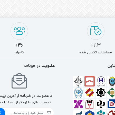
46+
113+
سفارشات تکمیل شده
کاربران
لاین
عضویت در خبرنامه
با عضویت در خبرنامه از آخرین پیش
تخفیف های ما زودتر از بقیه با خب
ث