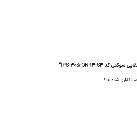
 IPS-305-ON-14-S4”
مت‌گذاری شده‌اند
*