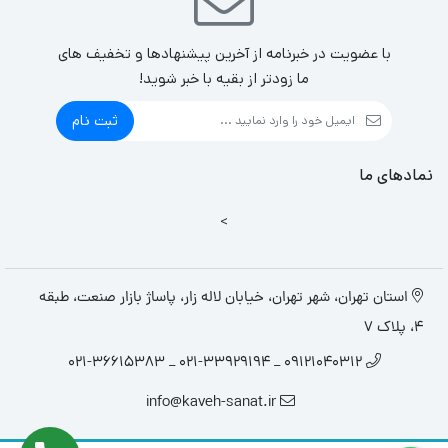
با عضویت در خبرنامه از آخرین پیشنهادها و تخفیف های
ما زودتر از بقیه با خبر شوید!
ثبت نام
نمادهای ما
>
استان تهران، شهر تهران، خیابان لاله زار، پاساژ بازار صنعت، طبقه
4، پلاک 7
09121040312 _ 021-33929194 _ 021-36615383
info@kaveh-sanat.ir