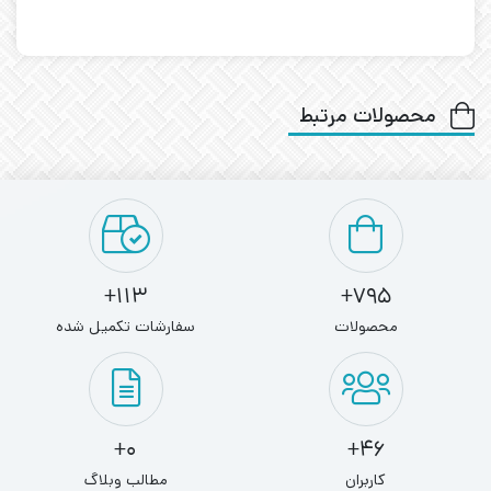
محصولات مرتبط
113+
795+
محصولات
سفارشات تکمیل شده
0+
46+
کاربران
مطالب وبلاگ