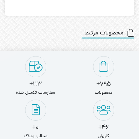
محصولات مرتبط
113+
795+
محصولات
سفارشات تکمیل شده
0+
46+
کاربران
مطالب وبلاگ