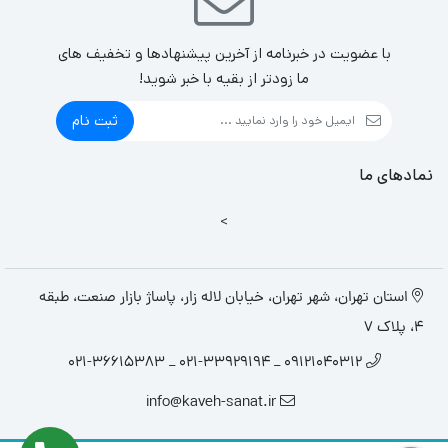
با عضویت در خبرنامه از آخرین پیشنهادها و تخفیف های
ما زودتر از بقیه با خبر شوید!
ثبت نام
نمادهای ما
>
استان تهران، شهر تهران، خیابان لاله زار، پاساژ بازار صنعت، طبقه
4، پلاک 7
09121040312 _ 021-33929194 _ 021-36615383
info@kaveh-sanat.ir