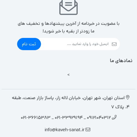
با عضویت در خبرنامه از آخرین پیشنهادها و تخفیف های
ما زودتر از بقیه با خبر شوید!
ثبت نام
نمادهای ما
>
استان تهران، شهر تهران، خیابان لاله زار، پاساژ بازار صنعت، طبقه
4، پلاک 7
09121040312 _ 021-33929194 _ 021-36615383
info@kaveh-sanat.ir