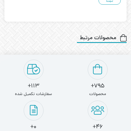
محصولات مرتبط
113+
795+
محصولات
سفارشات تکمیل شده
0+
46+