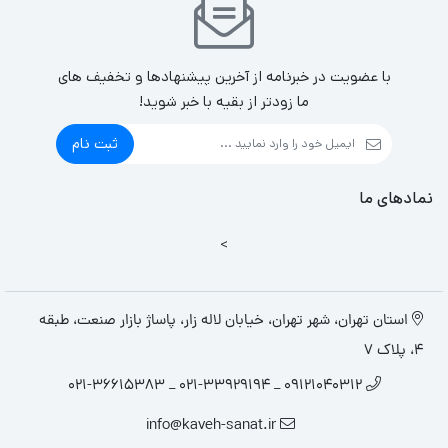
با عضویت در خبرنامه از آخرین پیشنهادها و تخفیف های
ما زودتر از بقیه با خبر شوید!
ثبت نام
نمادهای ما
>
استان تهران، شهر تهران، خیابان لاله زار، پاساژ بازار صنعت، طبقه
4، پلاک 7
09121040312 _ 021-33929194 _ 021-36615383
info@kaveh-sanat.ir