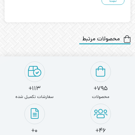
محصولات مرتبط
113+
795+
محصولات
سفارشات تکمیل شده
0+
46+