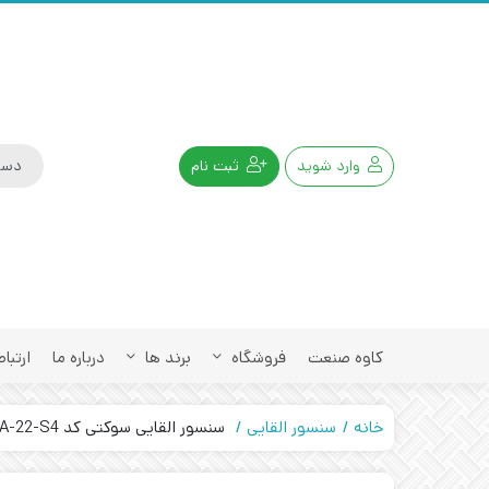
وارد شوید
ثبت نام
کاوه صنعت
فروشگاه
برند ها
درباره ما
ارتباط
خانه
سنسور القایی
سنسور القایی سوکتی کد IPS-210-OA-22-S4 تبریز پژوه