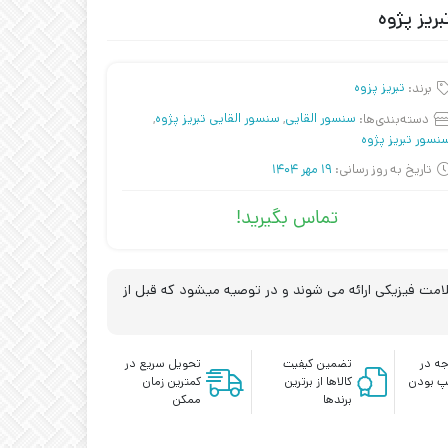
برند:
تبریز پزوه
دسته‌بندی‌ها:
سنسور القایی
,
سنسور القایی تبریز پژوه
,
نسور تبریز پژوه
تاریخ به روز رسانی:
19 مهر 1404
تماس بگیرید!
مت فیزیکی ارائه می شوند و در توصیه میشود که قبل از
ه در
تضمین کیفیت
تحویل سریع در
پ بودن
کالاها از برترین
کمترین زمان
برندها
ممکن