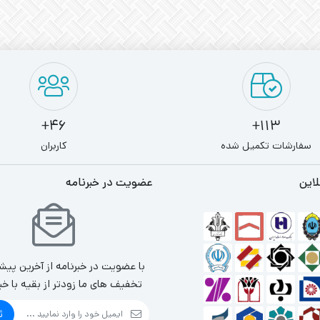
46+
113+
سفارشات تکمیل شده
کاربران
لاین
عضویت در خبرنامه
با عضویت در خبرنامه از آخرین پیش
تخفیف های ما زودتر از بقیه با خب
ث