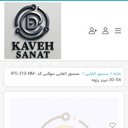
خانه
سنسور القایی
سنسور القایی سوکتی کد IPS-210-NM-
30-S4 تبریز پژوه