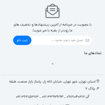
با عضویت در خبرنامه از آخرین پیشنهادها و تخفیف های
ما زودتر از بقیه با خبر شوید!
ثبت نام
نمادهای ما
>
استان تهران، شهر تهران، خیابان لاله زار، پاساژ بازار صنعت، طبقه
4، پلاک 7
09121040312 _ 021-33929194 _ 021-36615383