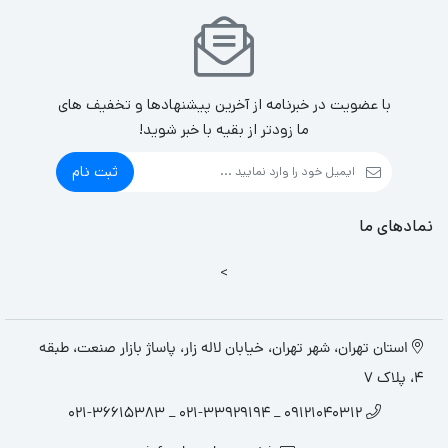
با عضویت در خبرنامه از آخرین پیشنهادها و تخفیف های
ما زودتر از بقیه با خبر شوید!
ثبت نام
نمادهای ما
>
استان تهران، شهر تهران، خیابان لاله زار، پاساژ بازار صنعت، طبقه
4، پلاک 7
09121040312 _ 021-33929194 _ 021-36615383