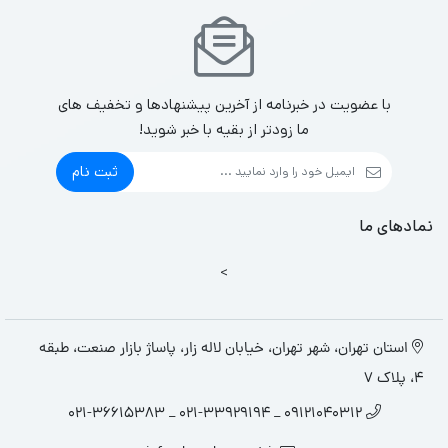
با عضویت در خبرنامه از آخرین پیشنهادها و تخفیف های
ما زودتر از بقیه با خبر شوید!
ثبت نام
نمادهای ما
>
استان تهران، شهر تهران، خیابان لاله زار، پاساژ بازار صنعت، طبقه
4، پلاک 7
09121040312 _ 021-33929194 _ 021-36615383