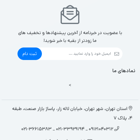
با عضویت در خبرنامه از آخرین پیشنهادها و تخفیف های
ما زودتر از بقیه با خبر شوید!
ثبت نام
نمادهای ما
>
استان تهران، شهر تهران، خیابان لاله زار، پاساژ بازار صنعت، طبقه
4، پلاک 7
09121040312 _ 021-33929194 _ 021-36615383