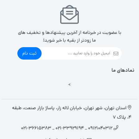
با عضویت در خبرنامه از آخرین پیشنهادها و تخفیف های
ما زودتر از بقیه با خبر شوید!
ثبت نام
نمادهای ما
>
استان تهران، شهر تهران، خیابان لاله زار، پاساژ بازار صنعت، طبقه
4، پلاک 7
09121040312 _ 021-33929194 _ 021-36615383