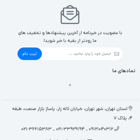
با عضویت در خبرنامه از آخرین پیشنهادها و تخفیف های
ما زودتر از بقیه با خبر شوید!
ثبت نام
نمادهای ما
>
استان تهران، شهر تهران، خیابان لاله زار، پاساژ بازار صنعت، طبقه
4، پلاک 7
09121040312 _ 021-33929194 _ 021-36615383