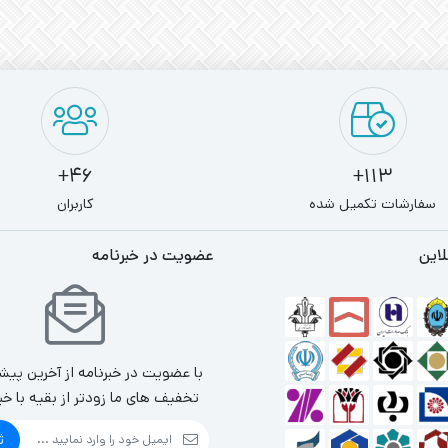
46+
113+
سفارشات تکمیل شده
کاربران
لاین
عضویت در خبرنامه
با عضویت در خبرنامه از آخرین پیش
تخفیف های ما زودتر از بقیه با خب
ث