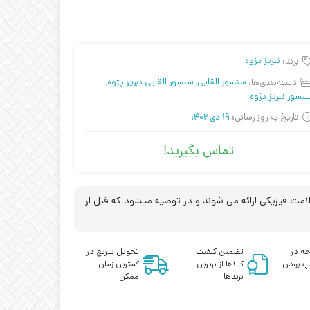
برند:
تبریز پزوه
دسته‌بندی‌ها:
سنسور القایی
,
سنسور القایی تبریز پژوه
,
نسور تبریز پژوه
تاریخ به روز رسانی:
19 دی 1402
تماس بگیرید!
مت فیزیکی ارائه می شوند و در توصیه میشود که قبل از
ه در
تضمین کیفیت
تحویل سریع در
پ بودن
کالاها از برترین
کمترین زمان
برندها
ممکن