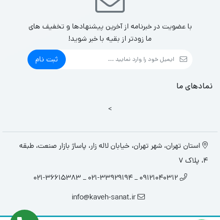
با عضویت در خبرنامه از آخرین پیشنهادها و تخفیف های
ما زودتر از بقیه با خبر شوید!
ثبت نام
نمادهای ما
>
استان تهران، شهر تهران، خیابان لاله زار، پاساژ بازار صنعت، طبقه
4، پلاک 7
09121040312 _ 021-33929194 _ 021-36615383
info@kaveh-sanat.ir