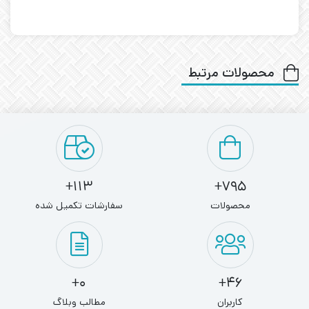
محصولات مرتبط
113+
795+
محصولات
سفارشات تکمیل شده
0+
46+
کاربران
مطالب وبلاگ