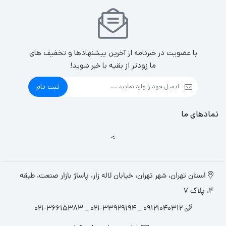
با عضویت در خبرنامه از آخرین پیشنهادها و تخفیف های
ما زودتر از بقیه با خبر شوید!
ثبت نام
نمادهای ما
>
استان تهران، شهر تهران، خیابان لاله زار، پاساژ بازار صنعت، طبقه
4، پلاک 7
09121040312 _ 021-33929194 _ 021-36615383