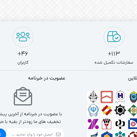
46+
113+
سفارشات تکمیل شده
کاربران
لاین
عضویت در خبرنامه
با عضویت در خبرنامه از آخرین پیش
تخفیف های ما زودتر از بقیه با خب
ث