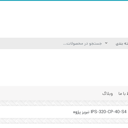
 با ما
وبلاگ
ه