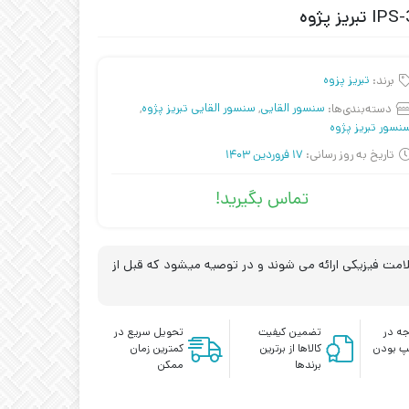
برند:
تبریز پزوه
دسته‌بندی‌ها:
سنسور القایی
,
سنسور القایی تبریز پژوه
,
نسور تبریز پژوه
تاریخ به روز رسانی:
17 فروردین 1403
تماس بگیرید!
مت فیزیکی ارائه می شوند و در توصیه میشود که قبل از
ه در
تضمین کیفیت
تحویل سریع در
پ بودن
کالاها از برترین
کمترین زمان
برندها
ممکن