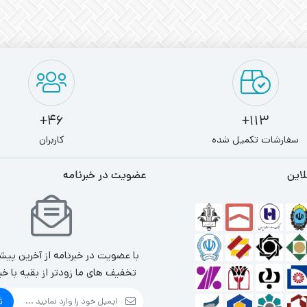
46+
113+
سفارشات تکمیل شده
کاربران
لاین
عضویت در خبرنامه
با عضویت در خبرنامه از آخرین پیش
تخفیف های ما زودتر از بقیه با خب
ث