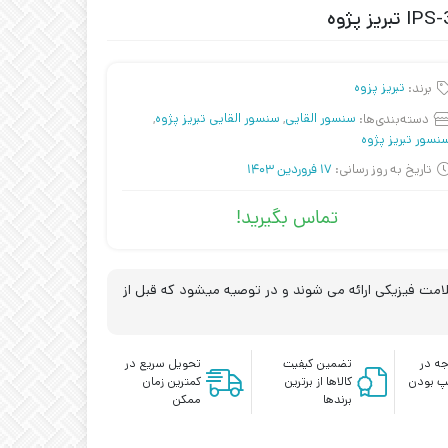
برند:
تبریز پزوه
دسته‌بندی‌ها:
سنسور القایی
,
سنسور القایی تبریز پژوه
,
نسور تبریز پژوه
تاریخ به روز رسانی:
17 فروردین 1403
تماس بگیرید!
مت فیزیکی ارائه می شوند و در توصیه میشود که قبل از
ه در
تضمین کیفیت
تحویل سریع در
پ بودن
کالاها از برترین
کمترین زمان
برندها
ممکن