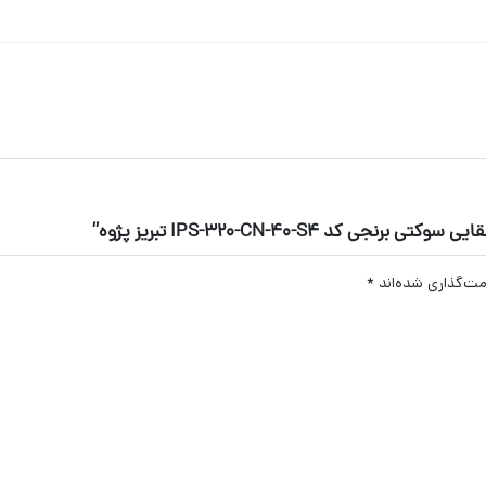
IPS-320-CN-40-S4 تبریز پژوه”
مت‌گذاری شده‌اند
*