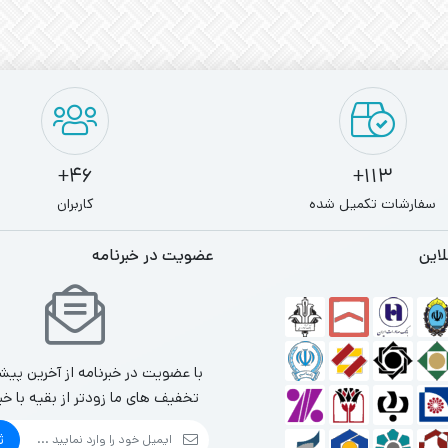
46+
113+
سفارشات تکمیل شده
کاربران
لاین
عضویت در خبرنامه
با عضویت در خبرنامه از آخرین پیش
تخفیف های ما زودتر از بقیه با خب
ث