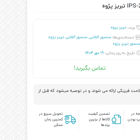
برند:
تبریز پزوه
دسته‌بندی‌ها:
سنسور القایی
,
سنسور القایی تبریز پژوه
,
نسور تبریز پژوه
تاریخ به روز رسانی:
19 مهر 1404
تماس بگیرید!
مت فیزیکی ارائه می شوند و در توصیه میشود که قبل از
ه در
تضمین کیفیت
تحویل سریع در
پ بودن
کالاها از برترین
کمترین زمان
برندها
ممکن