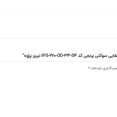
IPS-220-OD-34-S4 تبریز پژوه”
مت‌گذاری شده‌اند
*