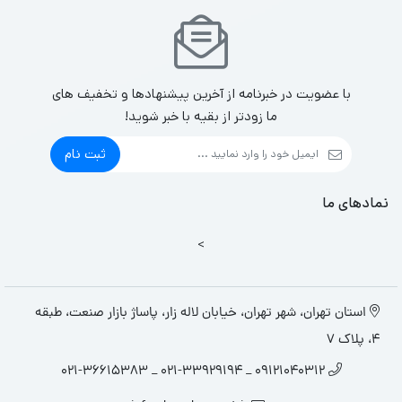
با عضویت در خبرنامه از آخرین پیشنهادها و تخفیف های
ما زودتر از بقیه با خبر شوید!
ثبت نام
نمادهای ما
>
استان تهران، شهر تهران، خیابان لاله زار، پاساژ بازار صنعت، طبقه
4، پلاک 7
09121040312 _ 021-33929194 _ 021-36615383