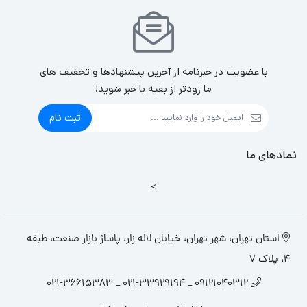
با عضویت در خبرنامه از آخرین پیشنهادها و تخفیف های
ما زودتر از بقیه با خبر شوید!
ثبت نام
نمادهای ما
>
استان تهران، شهر تهران، خیابان لاله زار، پاساژ بازار صنعت، طبقه
4، پلاک 7
09121040312 _ 021-33929194 _ 021-36615383