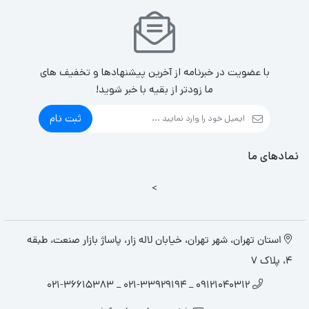
با عضویت در خبرنامه از آخرین پیشنهادها و تخفیف های
ما زودتر از بقیه با خبر شوید!
ثبت نام
نمادهای ما
>
استان تهران، شهر تهران، خیابان لاله زار، پاساژ بازار صنعت، طبقه
4، پلاک 7
09121040312 _ 021-33929194 _ 021-36615383