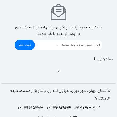
با عضویت در خبرنامه از آخرین پیشنهادها و تخفیف های
ما زودتر از بقیه با خبر شوید!
ثبت نام
نمادهای ما
>
استان تهران، شهر تهران، خیابان لاله زار، پاساژ بازار صنعت، طبقه
4، پلاک 7
09121040312 _ 021-33929194 _ 021-36615383