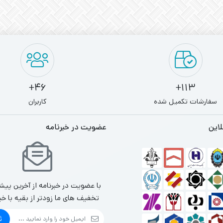
46+
113+
سفارشات تکمیل شده
کاربران
لاین
عضویت در خبرنامه
با عضویت در خبرنامه از آخرین پیش
تخفیف های ما زودتر از بقیه با خب
ث