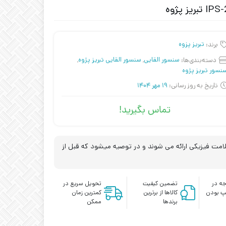
برند:
تبریز پزوه
دسته‌بندی‌ها:
سنسور القایی
,
سنسور القایی تبریز پژوه
,
نسور تبریز پژوه
تاریخ به روز رسانی:
19 مهر 1404
تماس بگیرید!
مت فیزیکی ارائه می شوند و در توصیه میشود که قبل از
ه در
تضمین کیفیت
تحویل سریع در
پ بودن
کالاها از برترین
کمترین زمان
برندها
ممکن