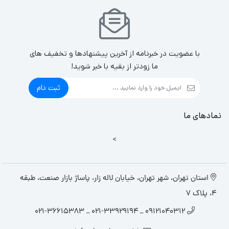
با عضویت در خبرنامه از آخرین پیشنهادها و تخفیف های
ما زودتر از بقیه با خبر شوید!
ثبت نام
نمادهای ما
>
استان تهران، شهر تهران، خیابان لاله زار، پاساژ بازار صنعت، طبقه
4، پلاک 7
09121040312 _ 021-33929194 _ 021-36615383