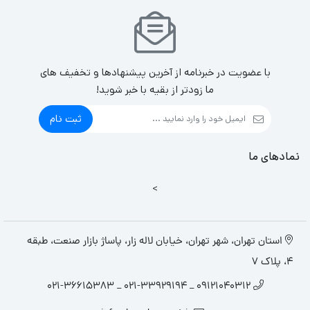
با عضویت در خبرنامه از آخرین پیشنهادها و تخفیف های
ما زودتر از بقیه با خبر شوید!
ثبت نام
نمادهای ما
>
استان تهران، شهر تهران، خیابان لاله زار، پاساژ بازار صنعت، طبقه
4، پلاک 7
09121040312 _ 021-33929194 _ 021-36615383