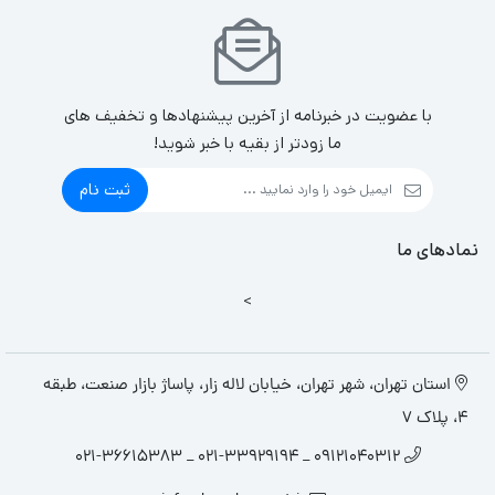
با عضویت در خبرنامه از آخرین پیشنهادها و تخفیف های
ما زودتر از بقیه با خبر شوید!
ثبت نام
نمادهای ما
>
استان تهران، شهر تهران، خیابان لاله زار، پاساژ بازار صنعت، طبقه
4، پلاک 7
09121040312 _ 021-33929194 _ 021-36615383