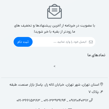
با عضویت در خبرنامه از آخرین پیشنهادها و تخفیف های
ما زودتر از بقیه با خبر شوید!
ثبت نام
نمادهای ما
>
استان تهران، شهر تهران، خیابان لاله زار، پاساژ بازار صنعت، طبقه
4، پلاک 7
09121040312 _ 021-33929194 _ 021-36615383