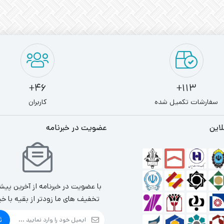
46+
113+
سفارشات تکمیل شده
کاربران
لاین
عضویت در خبرنامه
با عضویت در خبرنامه از آخرین پیش
تخفیف های ما زودتر از بقیه با خب
ث