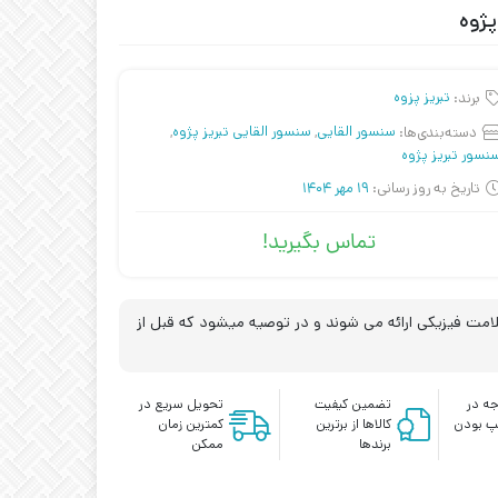
برند:
تبریز پزوه
دسته‌بندی‌ها:
سنسور القایی
,
سنسور القایی تبریز پژوه
,
نسور تبریز پژوه
تاریخ به روز رسانی:
19 مهر 1404
تماس بگیرید!
مت فیزیکی ارائه می شوند و در توصیه میشود که قبل از
ه در
تضمین کیفیت
تحویل سریع در
پ بودن
کالاها از برترین
کمترین زمان
برندها
ممکن