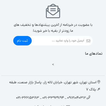
با عضویت در خبرنامه از آخرین پیشنهادها و تخفیف های
ما زودتر از بقیه با خبر شوید!
ثبت نام
نمادهای ما
>
استان تهران، شهر تهران، خیابان لاله زار، پاساژ بازار صنعت، طبقه
4، پلاک 7
09121040312 _ 021-33929194 _ 021-36615383